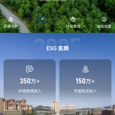
环境守护
社会责任
诚信经营
2025
ESG 实践
350
150
万+
万+
环境管理投入
节能技改投入